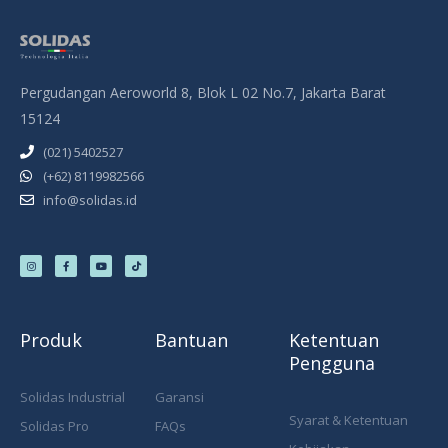
Pergudangan Aeroworld 8, Blok L 02 No.7, Jakarta Barat
15124
(021) 5402527
(+62) 8119982566
info@solidas.id
I
F
Y
T
n
a
o
i
s
c
u
k
t
e
t
t
a
b
u
o
g
o
b
k
r
o
e
a
k
m
-
f
Produk
Bantuan
Ketentuan
Pengguna
Solidas Industrial
Garansi
Syarat & Ketentuan
Solidas Pro
FAQs