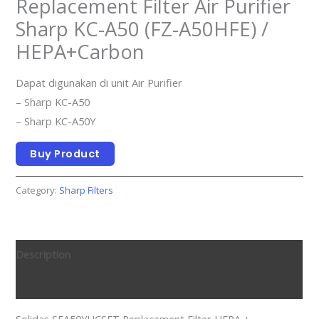
Replacement Filter Air Purifier
Sharp KC-A50 (FZ-A50HFE) /
HEPA+Carbon
Dapat digunakan di unit Air Purifier
– Sharp KC-A50
– Sharp KC-A50Y
Buy Product
Category:
Sharp Filters
Description
Reviews (0)
Solidas SFA50YHCSET Replacement Filter HEPA +