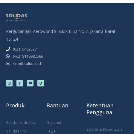
Pergudangan Aeroworld 8, Blok L 02 No.7, Jakarta Barat
15124
(021) 5402527
(+62) 8119982566
info@solidas.id
I
F
Y
T
n
a
o
i
s
c
u
k
t
e
t
t
a
b
u
o
g
o
b
k
r
o
e
a
k
m
-
f
Produk
Bantuan
Ketentuan
Pengguna
Solidas Industrial
Garansi
Syarat & Ketentuan
Solidas Pro
FAQs