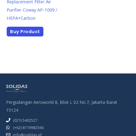
Replacement Filter Air
Purifier Coway AP-1009 /
HEPA+Carbon
Buy Product
Pergudangan Aeroworld 8, Blok L 02 No.7, Jakarta Barat
15124
(021) 5402527
(+62) 8119982566
info@solidas.id