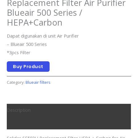
Replacement Filter Air Purifier
Blueair 500 Series /
HEPA+Carbon
Dapat digunakan di unit Air Purifier
– Blueair 500 Series
*3pcs Filter
Buy Product
Category:
Blueair filters
Description
Reviews (0)
Solidas SF503H Replacement Filter HEPA + Carbon for Air