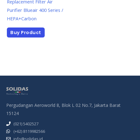
Replacement Filter Air
Purifier Blueair 400 Series /
HEPA+Carbon
Buy Product
Pergudangan Aeroworld 8, Blok L 02 No.7, Jakarta Barat
15124
(021) 5402527
(+62) 8119982566
info@solidas.id