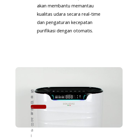
akan membantu memantau
kualitas udara secara real-time
dan pengaturan kecepatan
purifikasi dengan otomatis.
S
B
S
B
a
a
e
u
n
i
d
r
g
k
a
u
a
n
k
t
g
B
a
i