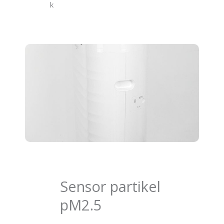
k
Sensor partikel
pM2.5