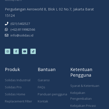
Pergudangan Aeroworld 8, Blok L 02 No.7, Jakarta Barat
15124
(021) 5402527
(+62) 8119982566
info@solidas.id
I
F
Y
T
n
a
o
i
s
c
u
k
t
e
t
t
a
b
u
o
g
o
b
k
r
o
e
a
k
m
-
f
Produk
Bantuan
Ketentuan
Pengguna
Solidas Industrial
Garansi
Syarat & Ketentuan
Solidas Pro
FAQs
Kebijakan
Solidas Home
Panduan pengguna
Pengembalian
Replacement Filter
Kontak
Kebijakan Privasi